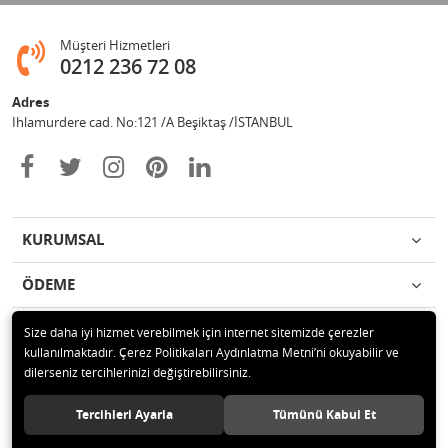
Müşteri Hizmetleri
0212 236 72 08
Adres
Ihlamurdere cad. No:121 /A Beşiktaş /İSTANBUL
KURUMSAL
ÖDEME
İLETİŞİM
Size daha iyi hizmet verebilmek için internet sitemizde çerezler
kullanılmaktadır. Çerez Politikaları Aydınlatma Metni’ni okuyabilir ve
dilerseniz tercihlerinizi değiştirebilirsiniz.
© 2020 Avize Marketim Tüm hakları saklıdır.
Tercihleri Ayarla
Tümünü Kabul Et