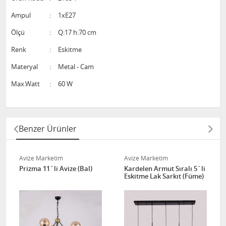
Ampul
:
1xE27
Ölçü
:
Q:17 h:70 cm
Renk
:
Eskitme
Materyal
:
Metal - Cam
Max.Watt
:
60 W
Benzer Ürünler
Avize Marketim
Avize Marketim
Prizma 11´li Avize (Bal)
Kardelen Armut Sıralı 5´li
Eskitme Lak Sarkıt (Füme)