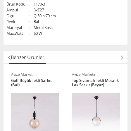
Ürün Kodu
:
1170-3
Ampul
:
3xE27
Ölçü
:
Q:50 h:70 cm
Renk
:
Bal
Materyal
:
Metal Kasa
Max.Watt
:
60 W
Benzer Ürünler
Avize Marketim
Avize Marketim
Golf Büyük Tekli Sarkıt
Top Sıvamalı Tekli Metalik
(Bal)
Lak Sarkıt (Beyaz)