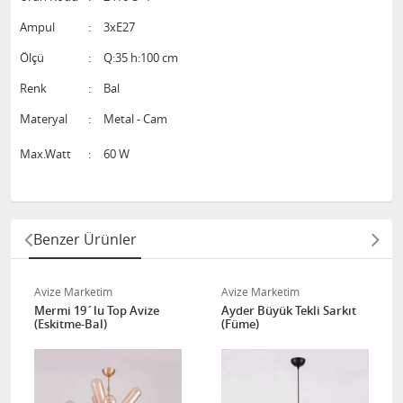
Ampul
:
3xE27
Ölçü
:
Q:35 h:100 cm
Renk
:
Bal
Materyal
:
Metal - Cam
Max.Watt
:
60 W
Benzer Ürünler
Avize Marketim
Avize Marketim
Mermi 19´lu Top Avize
Ayder Büyük Tekli Sarkıt
(Eskitme-Bal)
(Füme)