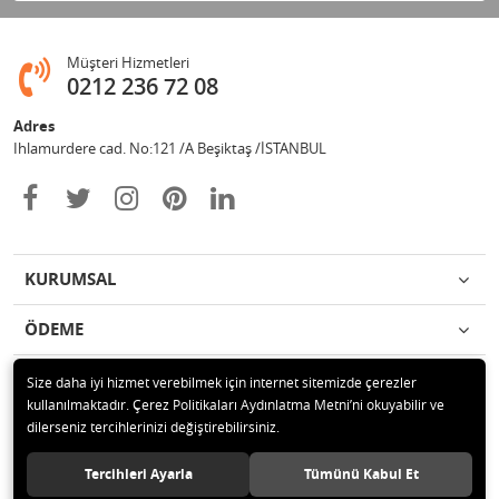
Müşteri Hizmetleri
0212 236 72 08
Adres
Ihlamurdere cad. No:121 /A Beşiktaş /İSTANBUL
KURUMSAL
ÖDEME
İLETİŞİM
Size daha iyi hizmet verebilmek için internet sitemizde çerezler
kullanılmaktadır. Çerez Politikaları Aydınlatma Metni’ni okuyabilir ve
dilerseniz tercihlerinizi değiştirebilirsiniz.
© 2020 Avize Marketim Tüm hakları saklıdır.
Tercihleri Ayarla
Tümünü Kabul Et