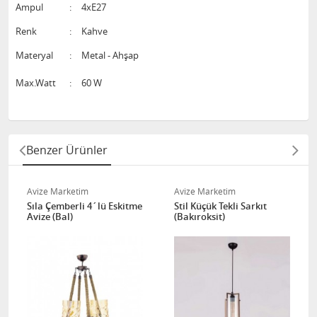
Ampul
:
4xE27
Renk
:
Kahve
Materyal
:
Metal - Ahşap
Max.Watt
:
60 W
Benzer Ürünler
Avize Marketim
Avize Marketim
Sıla Çemberli 4´lü Eskitme
Stil Küçük Tekli Sarkıt
Avize (Bal)
(Bakıroksit)