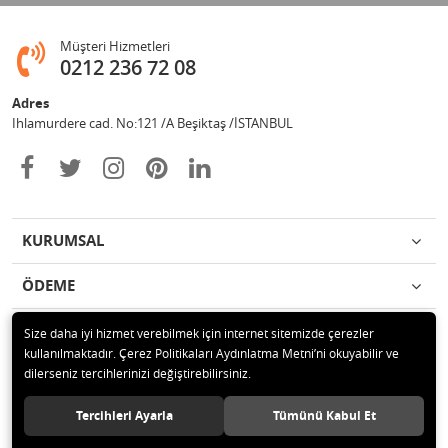
Müşteri Hizmetleri
0212 236 72 08
Adres
Ihlamurdere cad. No:121 /A Beşiktaş /İSTANBUL
KURUMSAL
ÖDEME
İLETİŞİM
Size daha iyi hizmet verebilmek için internet sitemizde çerezler
kullanılmaktadır. Çerez Politikaları Aydınlatma Metni’ni okuyabilir ve
dilerseniz tercihlerinizi değiştirebilirsiniz.
© 2020 Avize Marketim Tüm hakları saklıdır.
Tercihleri Ayarla
Tümünü Kabul Et