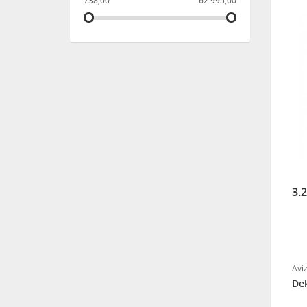
738,00
62.995,00
3.
Avi
Dek