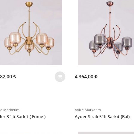
182,00
4.364,00
ze Marketim
Avize Marketim
er 3´lü Sarkıt ( Füme )
Ayder Sıralı 5´li Sarkıt (Bal)