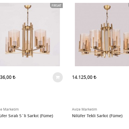
FIRSAT
636,00
14.125,00
ze Marketim
Avize Marketim
üfer Sıralı 5´li Sarkıt (Füme)
Nilüfer Tekli Sarkıt (Füme)