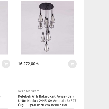
16.272,00
Avize Marketim
e
Kelebek 6´lı Bakıroksit Avize (Bal)
Ürün Kodu : 2445-6A Ampul : 6xE27
Ölçü : Q:60 h:70 cm Renk : Bal