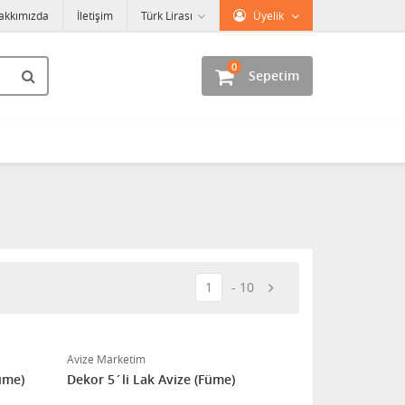
akkımızda
İletişim
Türk Lirası
Üyelik
0
Sepetim
1
10
Avize Marketim
üme)
Dekor 5´li Lak Avize (Füme)