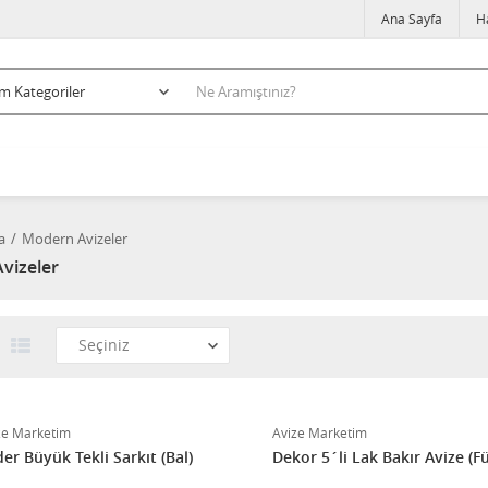
Ana Sayfa
H
a
Modern Avizeler
vizeler
ze Marketim
Avize Marketim
er Büyük Tekli Sarkıt (Bal)
Dekor 5´li Lak Bakır Avize (F