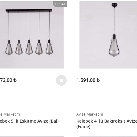
FIRSAT
272,00
1.591,00
ze Marketim
Avize Marketim
ebek 5´li Eskitme Avize (Bal)
Kelebek 4´lü Bakıroksit Aviz
(Füme)