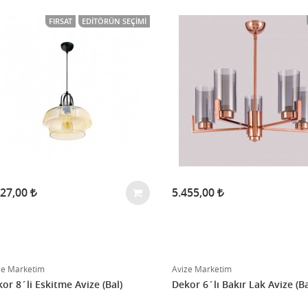
FIRSAT
EDITÖRÜN SEÇIMI
227,00
5.455,00
ze Marketim
Avize Marketim
or 8´li Eskitme Avize (Bal)
Dekor 6´lı Bakır Lak Avize (Ba