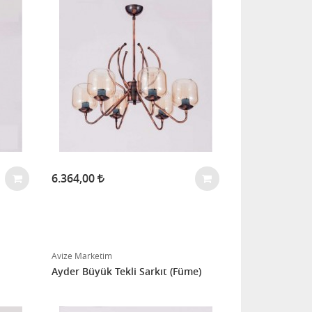
Materyal : Metal - Cam Max.Watt :
60 W
6.364,00
Avize Marketim
Ayder Büyük Tekli Sarkıt (Füme)