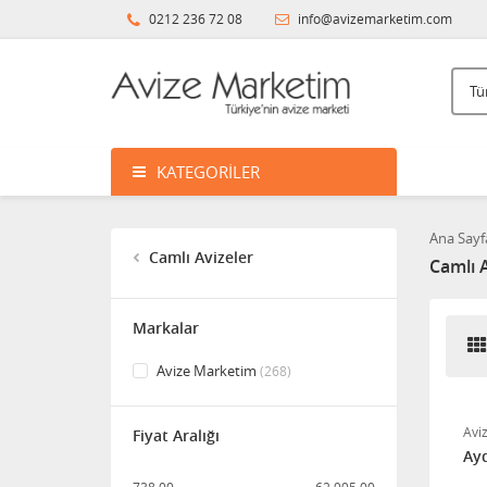
0212 236 72 08
info@avizemarketim.com
KATEGORILER
Ana Sayf
Camlı Avizeler
Camlı A
Markalar
Avize Marketim
(268)
Avi
Fiyat Aralığı
Ayd