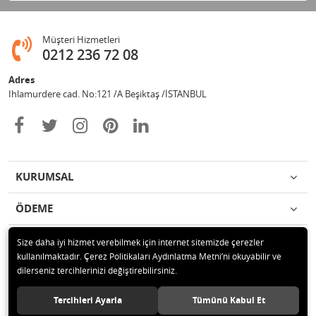
Müşteri Hizmetleri
0212 236 72 08
Adres
Ihlamurdere cad. No:121 /A Beşiktaş /İSTANBUL
KURUMSAL
ÖDEME
İLETİŞİM
Size daha iyi hizmet verebilmek için internet sitemizde çerezler
kullanılmaktadır. Çerez Politikaları Aydınlatma Metni’ni okuyabilir ve
dilerseniz tercihlerinizi değiştirebilirsiniz.
© 2020 Avize Marketim Tüm hakları saklıdır.
Tercihleri Ayarla
Tümünü Kabul Et