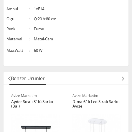
Ampul
:
1xE14
Ölçü
:
Q:20 h:80 cm
Renk
:
Füme
Materyal
:
Metal-Cam
Max.Watt
:
60 W
Benzer Ürünler
Avize Marketim
Avize Marketim
Ayder Sıralı 3´lü Sarkıt
Dima 6´lı Led Sıralı Sarkıt
(Bal)
Avize