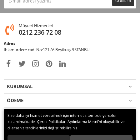
GÖNDER
Müşteri Hizmetleri
0212 236 72 08
Adres
Ihlamurdere cad. No:121 /A Beşiktaş /İSTANBUL
KURUMSAL
ÖDEME
İLETİŞİM
Size daha iyi hizmet verebilmek için internet sitemizde çerezler
kullanılmaktadır. Çerez Politikaları Aydınlatma Metni’ni okuyabilir ve
dilerseniz tercihlerinizi değiştirebilirsiniz.
© 2020 Avize Marketim Tüm hakları saklıdır.