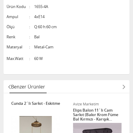
Ürün Kodu
:
1655-4A
Ampul
:
4xE14
Ölçü
:
Q:60 h:60 cm
Renk
:
Bal
Materyal
:
Metal-Cam
Max.Watt
:
60 W
Benzer Ürünler
Cunda 2´li Sarkıt - Eskitme
Avize Marketim
Elips Balon 11´li Cam
Sarkıt (Bakır Krom Füme
Bal Kırmızı - Karışık
Renkler )