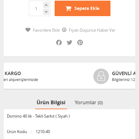
Sepete Ekle
Favorilere Ekle
Fiyatı Düşünce Haber Ver
Facebook
Twitter
Pinterest
GÜVENLI ALIŞVERIŞ
Bilgileriniz 128 Bit SSL ile güvende
Ürün Bilgisi
Yorumlar
(0)
Domino 40 lık - Tekli Sarkıt ( Siyah )
Ürün Kodu
:
1210-40