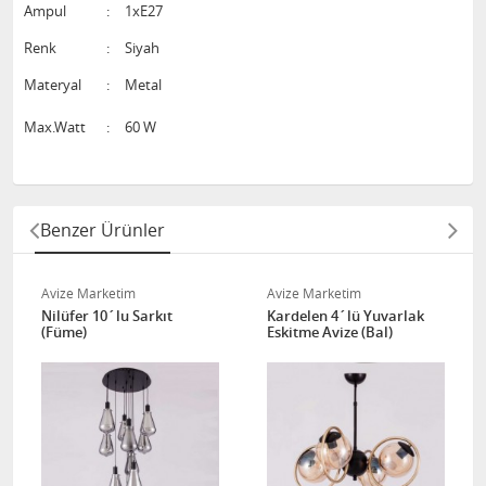
Ampul
:
1xE27
Renk
:
Siyah
Materyal
:
Metal
Max.Watt
:
60 W
Benzer Ürünler
Avize Marketim
Avize Marketim
Nilüfer 10´lu Sarkıt
Kardelen 4´lü Yuvarlak
(Füme)
Eskitme Avize (Bal)