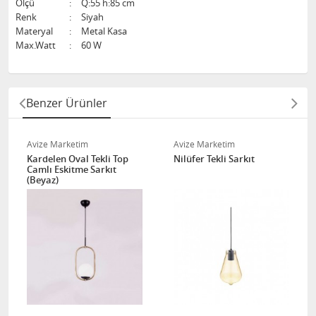
Ölçü
:
Q:55 h:85 cm
Renk
:
Siyah
Materyal
:
Metal Kasa
Max.Watt
:
60 W
Benzer Ürünler
Avize Marketim
Avize Marketim
Kardelen Oval Tekli Top
Nilüfer Tekli Sarkıt
Camlı Eskitme Sarkıt
(Beyaz)