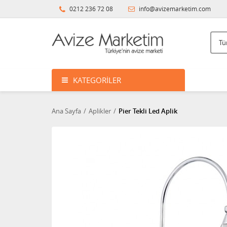
0212 236 72 08
info@avizemarketim.com
KATEGORILER
Ana Sayfa
Aplikler
Pier Tekli Led Aplik