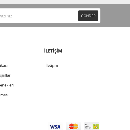
GÖNDER
İLETİŞİM
tikası
İletişim
şulları
nekleri
şmesi