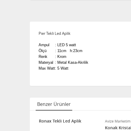
Pier Tekli Led Aplik
Ampul
:
LED 5 watt
Ölçü
:
11cm h:23cm
Renk
:
Krom
Materyal
:
Metal Kasa-Akrilik
Max Watt
:
5 Watt
Benzer Ürünler
rom)
Ronax Tekli Led Aplik
Avize Marketim
Konak Kristal