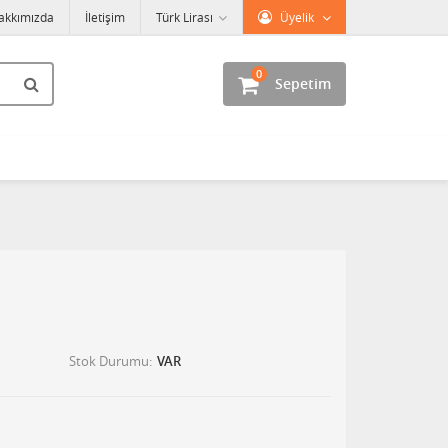
akkımızda
İletişim
Türk Lirası
Üyelik
0
Sepetim
Stok Durumu
VAR