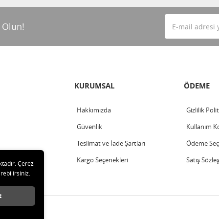
 Olun!
KURUMSAL
ÖDEME
Hakkımızda
Gizlilik Poli
Güvenlik
Kullanım Ko
Teslimat ve İade Şartları
Ödeme Seçe
Kargo Seçenekleri
Satış Sözle
ktadır. Çerez
rebilirsiniz.
t