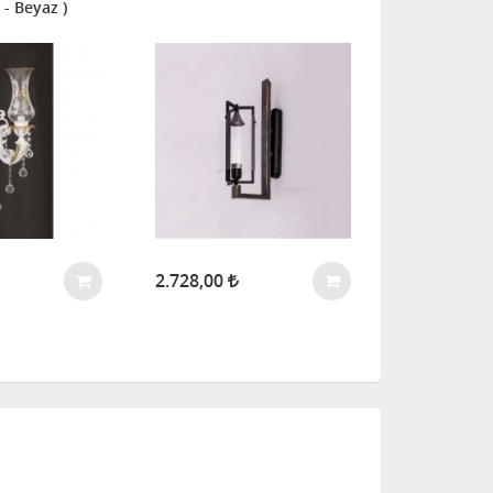
z - Beyaz )
4.427,00
2.728,00