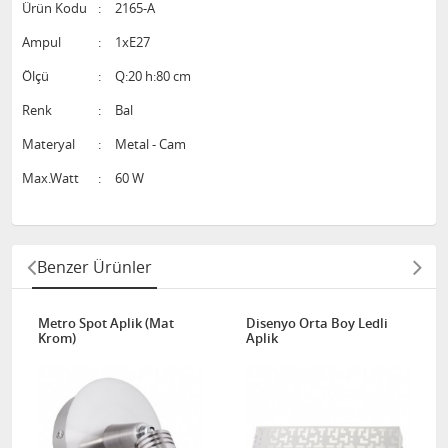
Ürün Kodu
:
2165-A
Ampul
:
1xE27
Ölçü
:
Q:20 h:80 cm
Renk
:
Bal
Materyal
:
Metal - Cam
Max.Watt
:
60 W
Benzer Ürünler
Metro Spot Aplik (Mat
Disenyo Orta Boy Ledli
Krom)
Aplik