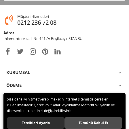
Müşteri Hizmetleri
0212 236 72 08
Adres
Ihlamurdere cad. No:121 /A Beşiktaş /İSTANBUL
KURUMSAL
ÖDEME
İLETİŞİM
Size daha iyi hizmet verebilmek için internet sitemizde çerezler
kullanılmaktadır. Çerez Politikaları Aydınlatma Metni’ni okuyabilir ve
dilerseniz tercihlerinizi değiştirebilirsiniz.
© 2020 Avize Marketim Tüm hakları saklıdır.
Tercihleri Ayarla
Tümünü Kabul Et