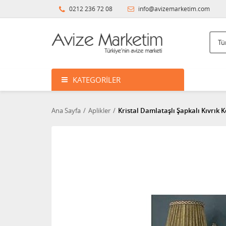
0212 236 72 08
info@avizemarketim.com
KATEGORILER
Ana Sayfa
Aplikler
Kristal Damlataşlı Şapkalı Kıvrık K