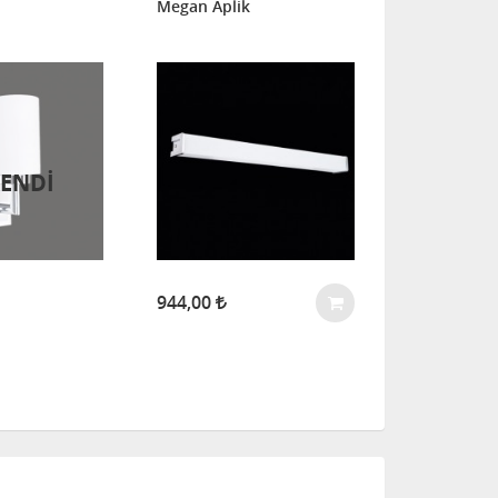
Megan Aplik
Avize Marketi
Arge Tekli L
ENDİ
944,00
1.887,00