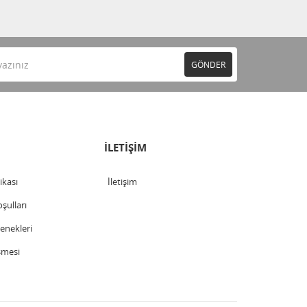
GÖNDER
İLETİŞİM
tikası
İletişim
şulları
nekleri
şmesi