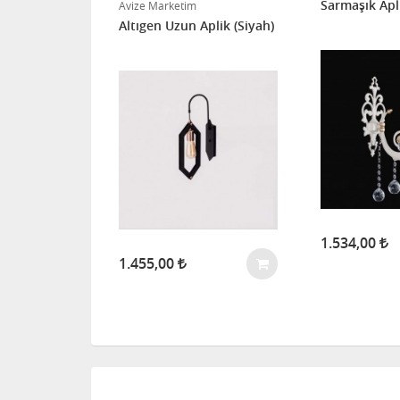
Sarmaşık Apl
Avize Marketim
Eskitme)
Altıgen Uzun Aplik (Siyah)
1.534,00
1.455,00