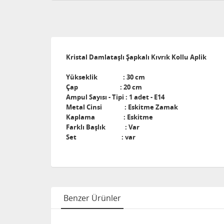
Kristal Damlataşlı Şapkalı Kıvrık Kollu Aplik
Yükseklik : 30 cm
Çap : 20 cm
Ampul Sayısı - Tipi : 1 adet - E14
Metal Cinsi : Eskitme Zamak
Kaplama : Eskitme
Farklı Başlık : Var
Set : var
Benzer Ürünler