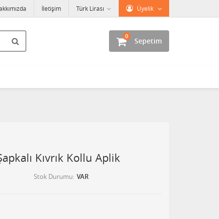
akkımızda
İletişim
Türk Lirası
Üyelik
0
Sepetim
Şapkalı Kıvrık Kollu Aplik
Stok Durumu
VAR