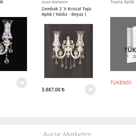
ik
Tuana Aplik
Avize Marketim
Zambak 2´li Kristal Taşlı
Aplik ( Yaldız - Beyaz )
TÜK
TÜKENDİ
3.887,00