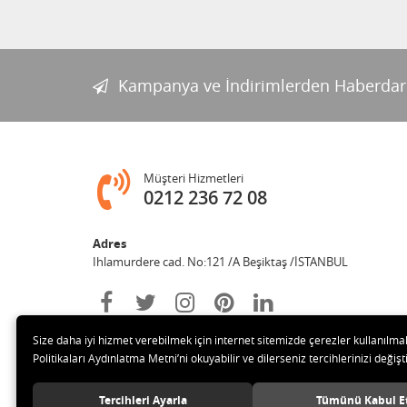
Kampanya ve İndirimlerden Haberdar
Müşteri Hizmetleri
0212 236 72 08
Adres
Ihlamurdere cad. No:121 /A Beşiktaş /İSTANBUL
Size daha iyi hizmet verebilmek için internet sitemizde çerezler kullanılma
Politikaları Aydınlatma Metni’ni okuyabilir ve dilerseniz tercihlerinizi değişti
Tercihleri Ayarla
Tümünü Kabul E