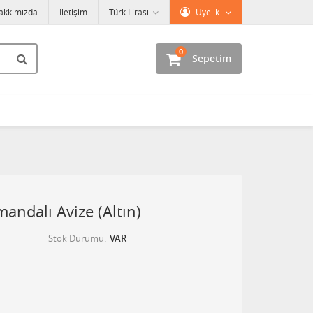
akkımızda
İletişim
Türk Lirası
Üyelik
0
Sepetim
mandalı Avize (Altın)
Stok Durumu
VAR