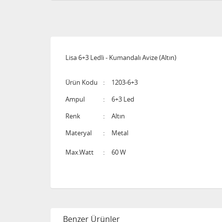
Lisa 6+3 Ledli - Kumandalı Avize (Altın)
Ürün Kodu
:
1203-6+3
Ampul
:
6+3 Led
Renk
:
Altın
Materyal
:
Metal
Max.Watt
:
60 W
Benzer Ürünler