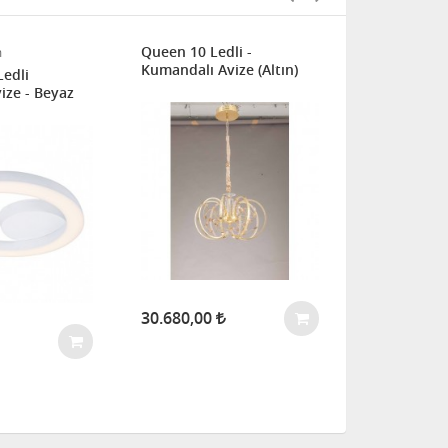
Queen 10 Ledli -
Ekvator 40´l
m
Kumandalı Avize (Altın)
Ledli
ize - Beyaz
30.680,00
7.613,00