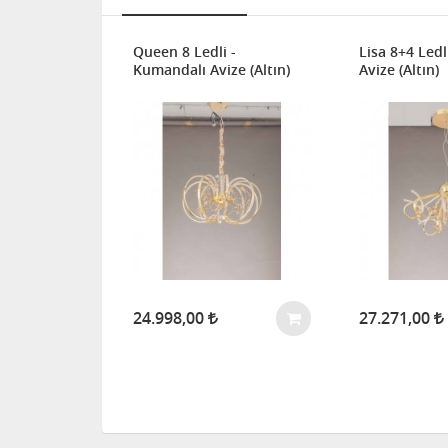
Queen 8 Ledli -
Lisa 8+4 Ledl
Kumandalı Avize (Altın)
Avize (Altın)
 Kare
24.998,00
27.271,00