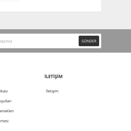
GÖNDER
İLETİŞİM
tikası
İletişim
şulları
nekleri
şmesi