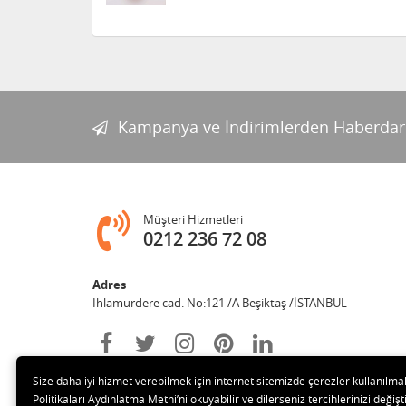
Kampanya ve İndirimlerden Haberdar
Müşteri Hizmetleri
0212 236 72 08
Adres
Ihlamurdere cad. No:121 /A Beşiktaş /İSTANBUL
Size daha iyi hizmet verebilmek için internet sitemizde çerezler kullanılma
Politikaları Aydınlatma Metni’ni okuyabilir ve dilerseniz tercihlerinizi değişti