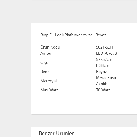
Ring 5'li Ledli Plafonyer Avize - Beyaz
Ürün Kodu
:
5621-5,01
Ampul
:
LED 70 watt
57x57cm
Ölçü
:
h:33cm
Renk
:
Beyaz
Metal Kasa-
Materyal
:
Akrilik
Max Watt
:
70 Watt
Benzer Ürünler