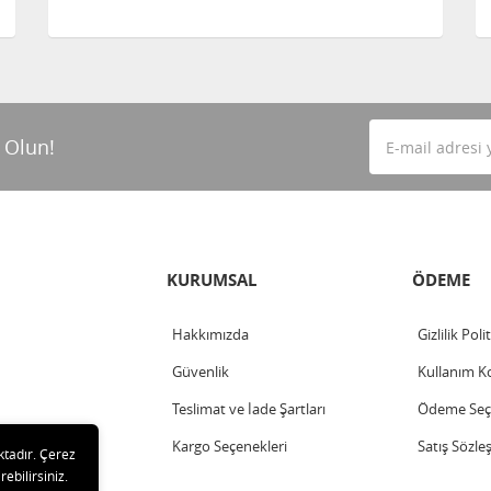
 Olun!
KURUMSAL
ÖDEME
Hakkımızda
Gizlilik Poli
Güvenlik
Kullanım Ko
Teslimat ve İade Şartları
Ödeme Seçe
Kargo Seçenekleri
Satış Sözle
ktadır. Çerez
rebilirsiniz.