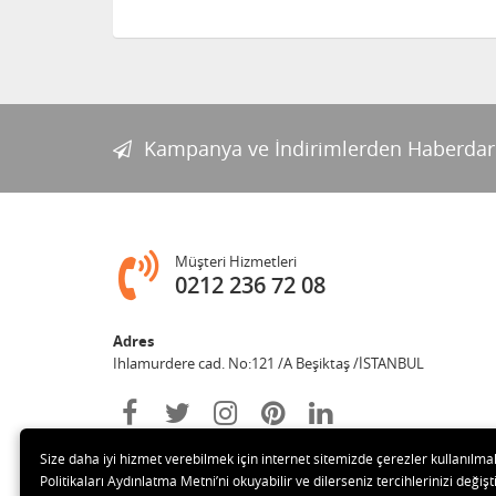
Kampanya ve İndirimlerden Haberdar
Müşteri Hizmetleri
0212 236 72 08
Adres
Ihlamurdere cad. No:121 /A Beşiktaş /İSTANBUL
Size daha iyi hizmet verebilmek için internet sitemizde çerezler kullanılma
Politikaları Aydınlatma Metni’ni okuyabilir ve dilerseniz tercihlerinizi değişti