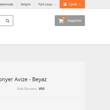
akkımızda
İletişim
Türk Lirası
Üyelik
0
Sepetim
fonyer Avize - Beyaz
Stok Durumu
VAR