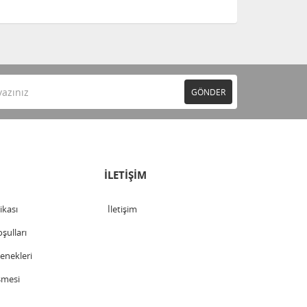
GÖNDER
İLETİŞİM
tikası
İletişim
şulları
nekleri
şmesi