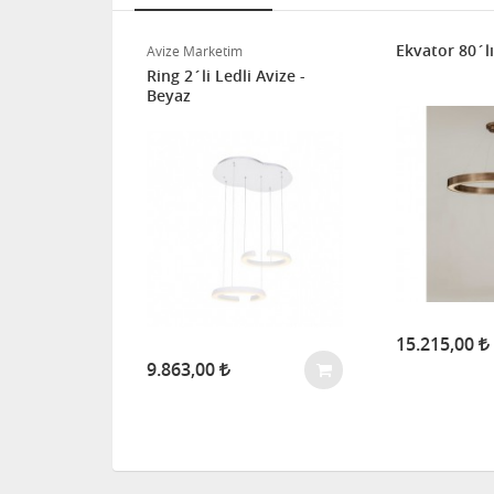
Ekvator 80´lı
Avize Marketim
li Plafonyer
Ring 2´li Ledli Avize -
Beyaz
15.215,00
9.863,00