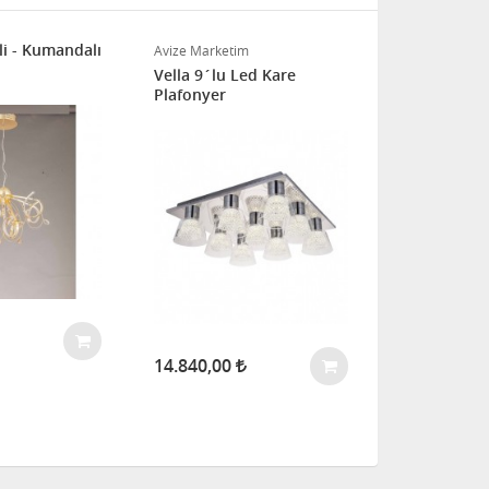
li - Kumandalı
Ekvator 40´l
Avize Marketim
Vella 9´lu Led Kare
Plafonyer
7.613,00
14.840,00