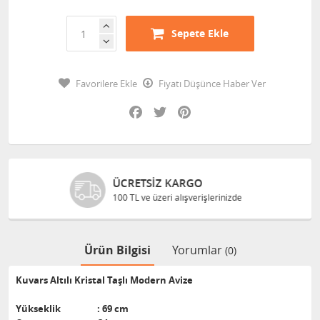
Sepete Ekle
Favorilere Ekle
Fiyatı Düşünce Haber Ver
Facebook
Twitter
Pinterest
 KARGO
GÜVENLI ALIŞV
 alışverişlerinizde
Bilgileriniz 128 Bit
Ürün Bilgisi
Yorumlar
(0)
Kuvars Altılı Kristal Taşlı Modern Avize
Yükseklik : 69 cm