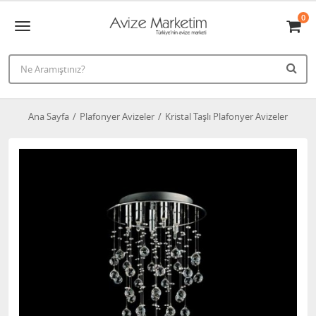
0
Ana Sayfa
Plafonyer Avizeler
Kristal Taşlı Plafonyer Avizeler