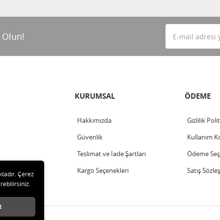
 Olun!
KURUMSAL
ÖDEME
Hakkımızda
Gizlilik Poli
Güvenlik
Kullanım Ko
Teslimat ve İade Şartları
Ödeme Seçe
Kargo Seçenekleri
Satış Sözle
ktadır. Çerez
rebilirsiniz.
t