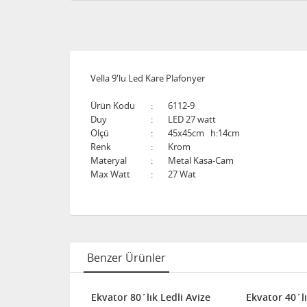
Vella 9'lu Led Kare Plafonyer
Ürün Kodu
:
6112-9
Duy
:
LED 27 watt
Ölçü
:
45x45cm h:14cm
Renk
:
Krom
Materyal
:
Metal Kasa-Cam
Max Watt
:
27 Wat
Benzer Ürünler
Ekvator 80´lık Ledli Avize
Ekvator 40´lı