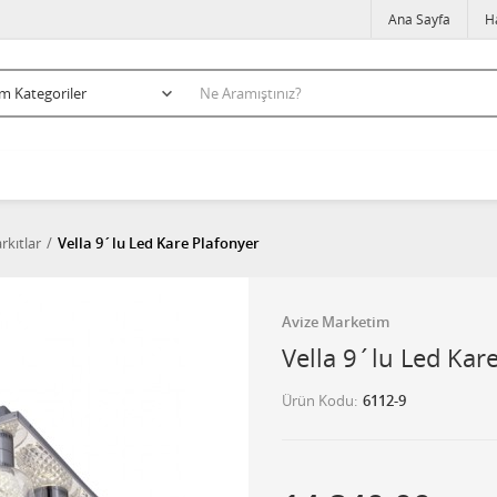
Ana Sayfa
H
rkıtlar
Vella 9´lu Led Kare Plafonyer
Avize Marketim
Vella 9´lu Led Kar
Ürün Kodu
6112-9