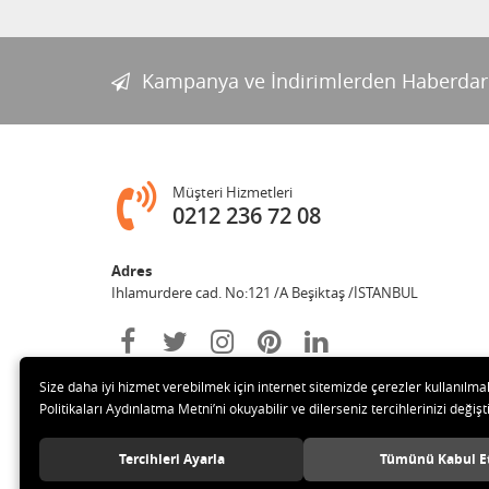
Kampanya ve İndirimlerden Haberdar
Müşteri Hizmetleri
0212 236 72 08
Adres
Ihlamurdere cad. No:121 /A Beşiktaş /İSTANBUL
Size daha iyi hizmet verebilmek için internet sitemizde çerezler kullanılma
Politikaları Aydınlatma Metni’ni okuyabilir ve dilerseniz tercihlerinizi değişti
Tercihleri Ayarla
Tümünü Kabul E