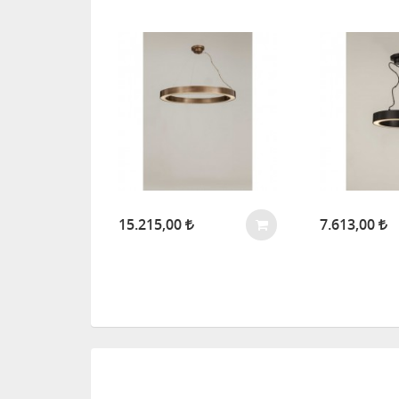
i Avize -
15.215,00
7.613,00