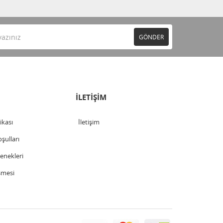
GÖNDER
İLETİŞİM
tikası
İletişim
şulları
nekleri
şmesi