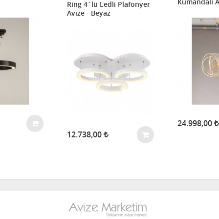
Kumandalı Av
Ring 4´lü Ledli Plafonyer
Avize - Beyaz
24.998,00
12.738,00