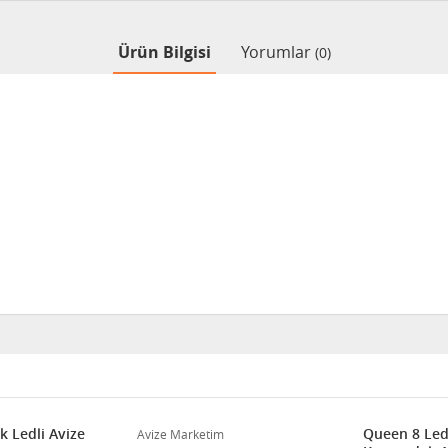
Ürün Bilgisi
Yorumlar
(0)
k Ledli Avize
Queen 8 Ledl
Avize Marketim