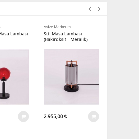
m
Avize Marketim
Avize Marketi
 Masa Lambası
Stil Masa Lambası
Kardelen Ar
(Bakıroksit - Metalik)
Masa Lambas
2.955,00
2.364,00