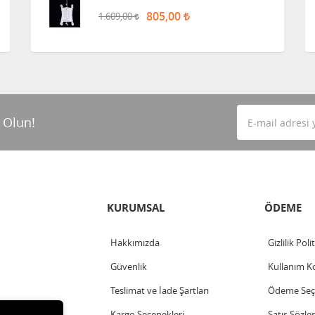
805,00
1.609,00
 Olun!
KURUMSAL
ÖDEME
Hakkımızda
Gizlilik Poli
Güvenlik
Kullanım Ko
Teslimat ve İade Şartları
Ödeme Seçe
Kargo Seçenekleri
Satış Sözle