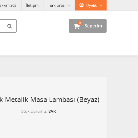
akkımızda
İletişim
Türk Lirası
Üyelik
0
Sepetim
k Metalik Masa Lambası (Beyaz)
Stok Durumu
VAR