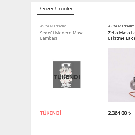
Benzer Ürünler
Avize Marketim
Avize Marketim
 Modern Masa
Sedefli Modern Masa
Zella Masa L
Lambası
Eskitme Lak 
TÜKENDİ
TÜKENDİ
2.364,00