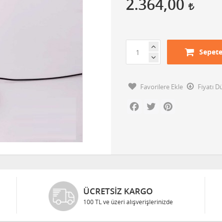
2.364,00
Sepete
Favorilere Ekle
Fiyatı 
Facebook
Twitter
Pinterest
ÜCRETSIZ KARGO
100 TL ve üzeri alışverişlerinizde