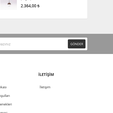
2.364,00
GÖNDER
İLETİŞİM
tikası
İletişim
şulları
nekleri
şmesi