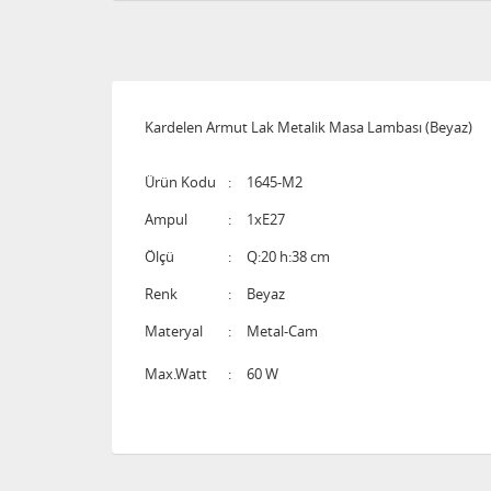
Kardelen Armut Lak Metalik Masa Lambası (Beyaz)
Ürün Kodu
:
1645-M2
Ampul
:
1xE27
Ölçü
:
Q:20 h:38 cm
Renk
:
Beyaz
Materyal
:
Metal-Cam
Max.Watt
:
60 W