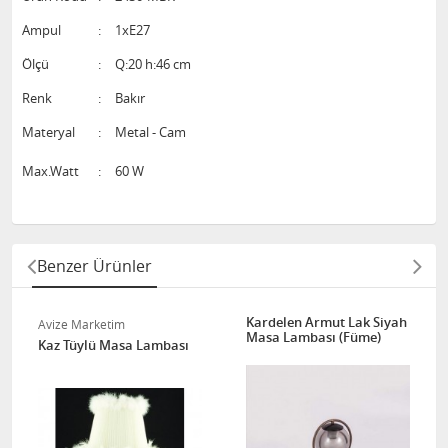
Ampul
:
1xE27
Ölçü
:
Q:20 h:46 cm
Renk
:
Bakır
Materyal
:
Metal - Cam
Max.Watt
:
60 W
Benzer Ürünler
Kardelen Armut Lak Siyah
Avize Marketim
Masa Lambası (Füme)
Kaz Tüylü Masa Lambası