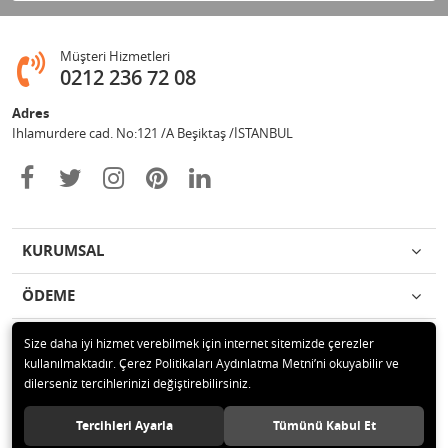
Müşteri Hizmetleri
0212 236 72 08
Adres
Ihlamurdere cad. No:121 /A Beşiktaş /İSTANBUL
KURUMSAL
ÖDEME
İLETİŞİM
Size daha iyi hizmet verebilmek için internet sitemizde çerezler
kullanılmaktadır. Çerez Politikaları Aydınlatma Metni’ni okuyabilir ve
dilerseniz tercihlerinizi değiştirebilirsiniz.
© 2020 Avize Marketim Tüm hakları saklıdır.
Tercihleri Ayarla
Tümünü Kabul Et