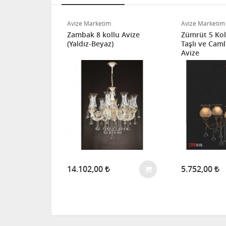
Avize Marketim
Avize Marketim
 Kristal
Zambak 8 kollu Avize
Zümrüt 5 Koll
ı Eskitme
(Yaldız-Beyaz)
Taşlı ve Caml
Avize
14.102,00
5.752,00