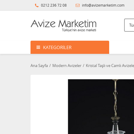
0212 236 72 08
info@avizemarketim.com
KATEGORILER
Ana Sayfa
Modern Avizeler
Kristal Taşlı ve Camlı Avizel