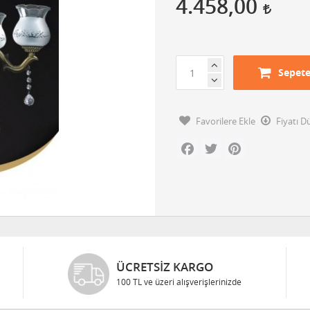
4.458,00
Sepete
Favorilere Ekle
Fiyatı 
Facebook
Twitter
Pinterest
ÜCRETSIZ KARGO
100 TL ve üzeri alışverişlerinizde