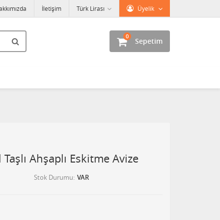
akkımızda
İletişim
Türk Lirası
Üyelik
0
Sepetim
l Taşlı Ahşaplı Eskitme Avize
Stok Durumu
VAR