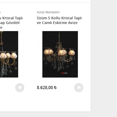
m
Avize Marketim
Avize Marketi
 Kristal Taşlı
Üzüm 5 Kollu Kristal Taşlı
Botanik 14'l
şap Gövdeli
ve Camlı Eskitme Avize
ve Camlı M
ze
8.628,00
14.417,00