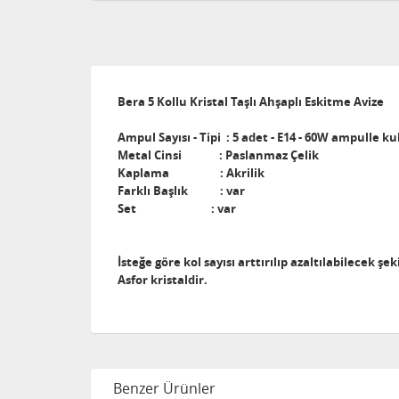
Bera 5 Kollu Kristal Taşlı Ahşaplı Eskitme Avize
Ampul Sayısı - Tipi : 5 adet - E14 - 60W ampulle kul
Metal Cinsi : Paslanmaz Çelik
Kaplama : Akrilik
Farklı Başlık : var
Set : var
İsteğe göre kol sayısı arttırılıp azaltılabilecek ş
Asfor kristaldir.
Benzer Ürünler