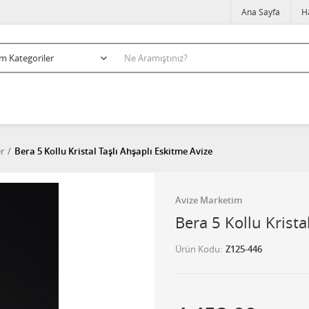
Ana Sayfa
H
er
Bera 5 Kollu Kristal Taşlı Ahşaplı Eskitme Avize
Avize Marketim
Bera 5 Kollu Krista
Ürün Kodu
Z125-446