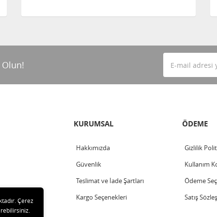
 Olun!
KURUMSAL
ÖDEME
Hakkımızda
Gizlilik Poli
Güvenlik
Kullanım Ko
Teslimat ve İade Şartları
Ödeme Seçe
Kargo Seçenekleri
Satış Sözle
ktadır. Çerez
rebilirsiniz.