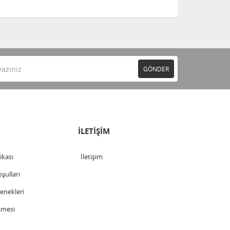
GÖNDER
İLETİŞİM
tikası
İletişim
şulları
nekleri
şmesi