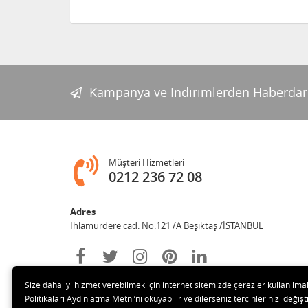
Kampanya ve İndirimlerden Haberdar
Müşteri Hizmetleri
0212 236 72 08
Adres
Ihlamurdere cad. No:121 /A Beşiktaş /İSTANBUL
Size daha iyi hizmet verebilmek için internet sitemizde çerezler kullanılma
Politikaları Aydınlatma Metni’ni okuyabilir ve dilerseniz tercihlerinizi değişti