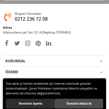
Müşteri Hizmetleri
0212 236 72 08
Adres
Ihlamurdere cad. No:121 /A Beşiktaş /İSTANBUL
KURUMSAL
ÖDEME
İLETİŞİM
Size daha iyi hizmet verebilmek için internet sitemizde çerezler
kullanılmaktadır. Çerez Politikaları Aydınlatma Metni’ni okuyabilir ve
dilerseniz tercihlerinizi değiştirebilirsiniz.
© 2020 Avize Marketim Tüm hakları saklıdır.
Tercihleri Ayarla
Tümünü Kabul Et