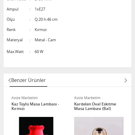
Ampul
:
1xE27
Ölçü
:
Q:20 h:46 cm
Renk
:
Kırmızı
Materyal
:
Metal - Cam
Max.Watt
:
60 W
Benzer Ürünler
Avize Marketim
Avize Marketim
Kaz Tüylü Masa Lambası -
Kardelen Oval Eskitme
Kırmızı
Masa Lambası (Bal)