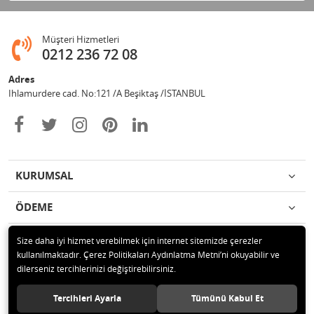
Müşteri Hizmetleri
0212 236 72 08
Adres
Ihlamurdere cad. No:121 /A Beşiktaş /İSTANBUL
KURUMSAL
ÖDEME
İLETİŞİM
Size daha iyi hizmet verebilmek için internet sitemizde çerezler
kullanılmaktadır. Çerez Politikaları Aydınlatma Metni’ni okuyabilir ve
dilerseniz tercihlerinizi değiştirebilirsiniz.
© 2020 Avize Marketim Tüm hakları saklıdır.
Tercihleri Ayarla
Tümünü Kabul Et