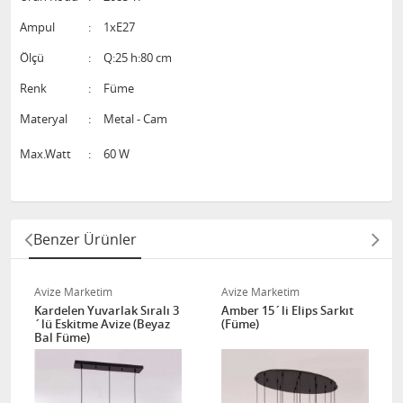
Ampul
:
1xE27
Ölçü
:
Q:25 h:80 cm
Renk
:
Füme
Materyal
:
Metal - Cam
Max.Watt
:
60 W
Benzer Ürünler
Avize Marketim
Avize Marketim
Kardelen Yuvarlak Sıralı 3
Amber 15´li Elips Sarkıt
´lü Eskitme Avize (Beyaz
(Füme)
Bal Füme)