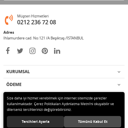
Müşteri Hizmetleri
0212 236 72 08
Adres
Ihlamurdere cad. No:121 /A Beşiktaş /İSTANBUL
KURUMSAL
ÖDEME
İLETİŞİM
Size daha iyi hizmet verebilmek için internet sitemizde çerezler
kullanılmaktadır. Çerez Politikaları Aydınlatma Metni’ni okuyabilir ve
dilerseniz tercihlerinizi değiştirebilirsiniz.
© 2020 Avize Marketim Tüm hakları saklıdır.
Tercihleri Ayarla
Tümünü Kabul Et