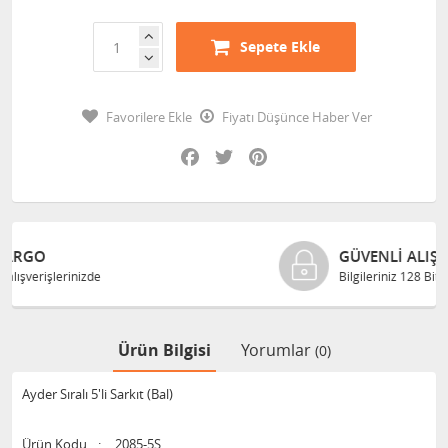
Sepete Ekle
Favorilere Ekle
Fiyatı Düşünce Haber Ver
Facebook
Twitter
Pinterest
GÜVENLI ALIŞVERIŞ
Bilgileriniz 128 Bit SSL ile güvende
Ürün Bilgisi
Yorumlar
(0)
Ayder Sıralı 5'li Sarkıt (Bal)
Ürün Kodu
:
2085-5S