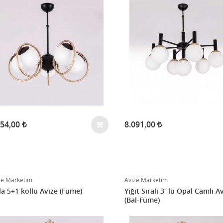
454,00
8.091,00
ze Marketim
Avize Marketim
la 5+1 kollu Avize (Füme)
Yiğit Sıralı 3´lü Opal Camlı A
(Bal-Füme)