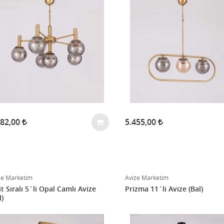
182,00
5.455,00
ze Marketim
Avize Marketim
it Sıralı 5´li Opal Camlı Avize
Prizma 11´li Avize (Bal)
l)