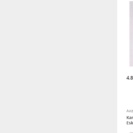
4.
Avi
Kar
Esk