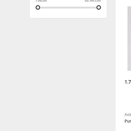
738,00
62.995,00
1.
Avi
Pus