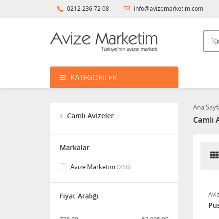
0212 236 72 08
info@avizemarketim.com
KATEGORILER
Ana Sayf
Camlı Avizeler
Camlı A
Markalar
Avize Marketim
(268)
Avi
Fiyat Aralığı
Pus