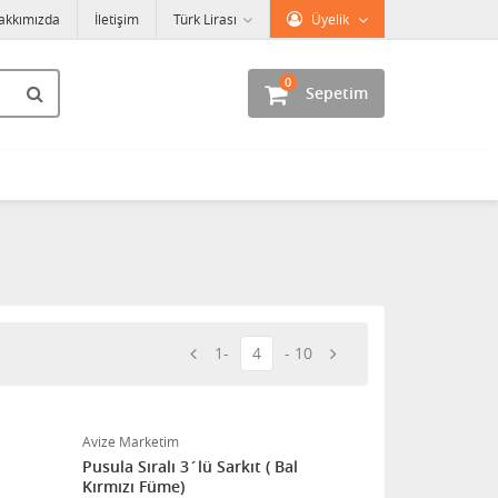
akkımızda
İletişim
Türk Lirası
Üyelik
0
Sepetim
1
4
10
Avize Marketim
Pusula Sıralı 3´lü Sarkıt ( Bal
Kırmızı Füme)