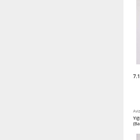
7.
Avi
Yiğ
(Ba