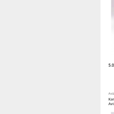
5.
Avi
Kar
Avi