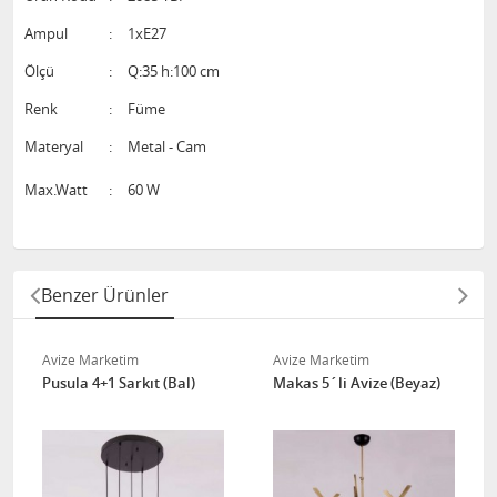
Ampul
:
1xE27
Ölçü
:
Q:35 h:100 cm
Renk
:
Füme
Materyal
:
Metal - Cam
Max.Watt
:
60 W
Benzer Ürünler
Avize Marketim
Avize Marketim
Pusula 4+1 Sarkıt (Bal)
Makas 5´li Avize (Beyaz)