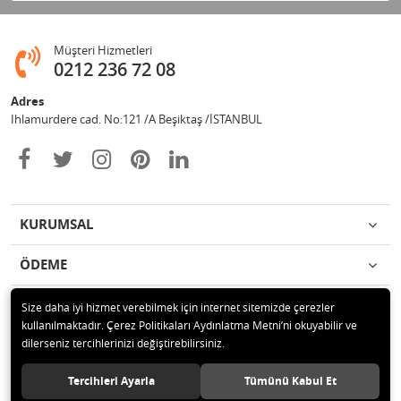
Müşteri Hizmetleri
0212 236 72 08
Adres
Ihlamurdere cad. No:121 /A Beşiktaş /İSTANBUL
KURUMSAL
ÖDEME
İLETİŞİM
Size daha iyi hizmet verebilmek için internet sitemizde çerezler
kullanılmaktadır. Çerez Politikaları Aydınlatma Metni’ni okuyabilir ve
dilerseniz tercihlerinizi değiştirebilirsiniz.
© 2020 Avize Marketim Tüm hakları saklıdır.
Tercihleri Ayarla
Tümünü Kabul Et