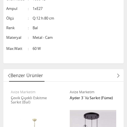
Ampul
:
1xE27
Ölçü
:
Q:12 h:80 cm
Renk
:
Bal
Materyal
:
Metal - Cam
Max.Watt
:
60 W
Benzer Ürünler
Avize Marketim
Avize Marketim
Çevik Çiçekli Eskitme
Ayder 3´lü Sarkıt (Füme)
Sarkıt (Bal)