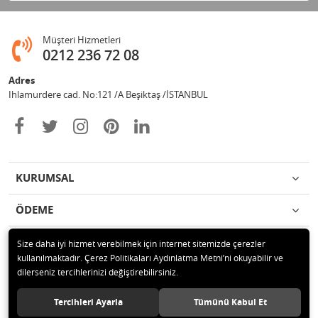
Müşteri Hizmetleri
0212 236 72 08
Adres
Ihlamurdere cad. No:121 /A Beşiktaş /İSTANBUL
KURUMSAL
ÖDEME
İLETİŞİM
Size daha iyi hizmet verebilmek için internet sitemizde çerezler
kullanılmaktadır. Çerez Politikaları Aydınlatma Metni’ni okuyabilir ve
dilerseniz tercihlerinizi değiştirebilirsiniz.
© 2020 Avize Marketim Tüm hakları saklıdır.
Tercihleri Ayarla
Tümünü Kabul Et