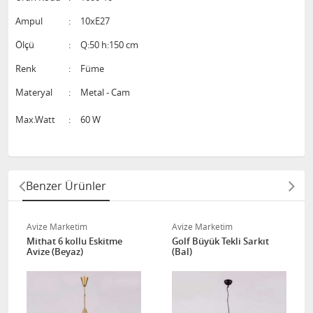
Ampul
:
10xE27
Ölçü
:
Q:50 h:150 cm
Renk
:
Füme
Materyal
:
Metal - Cam
Max.Watt
:
60 W
Benzer Ürünler
Avize Marketim
Avize Marketim
Mithat 6 kollu Eskitme
Golf Büyük Tekli Sarkıt
Avize (Beyaz)
(Bal)