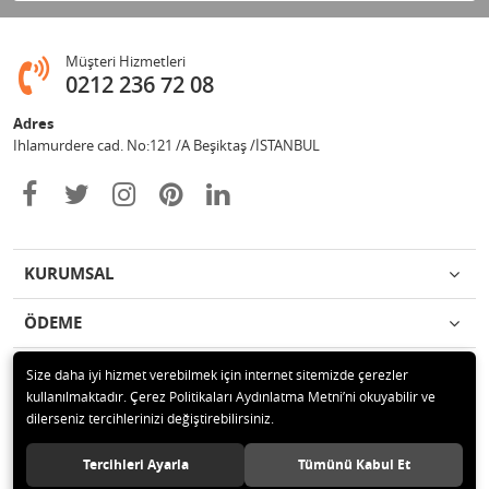
Müşteri Hizmetleri
0212 236 72 08
Adres
Ihlamurdere cad. No:121 /A Beşiktaş /İSTANBUL
KURUMSAL
ÖDEME
İLETİŞİM
Size daha iyi hizmet verebilmek için internet sitemizde çerezler
kullanılmaktadır. Çerez Politikaları Aydınlatma Metni’ni okuyabilir ve
dilerseniz tercihlerinizi değiştirebilirsiniz.
© 2020 Avize Marketim Tüm hakları saklıdır.
Tercihleri Ayarla
Tümünü Kabul Et