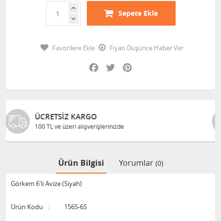
Sepete Ekle
Favorilere Ekle
Fiyatı Düşünce Haber Ver
Facebook
Twitter
Pinterest
GÜVENLI ALIŞVERIŞ
izde
Bilgileriniz 128 Bit SSL ile güvende
Ürün Bilgisi
Yorumlar
(0)
Görkem 6'lı Avize (Siyah)
Ürün Kodu
:
1565-6S