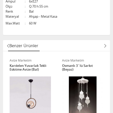
Ampul
:
6xE27
Ölçü
:
Q:70 h:55 cm
Renk
:
Bal
Materyal
:
Ahşap - Metal Kasa
Max.Watt
:
60 W
Benzer Ürünler
Avize Marketim
Avize Marketim
Kardelen Yuvarlak Tekli
Osmanlı 3´lü Sarkıt
Eskitme Avize (Bal)
(Beyaz)