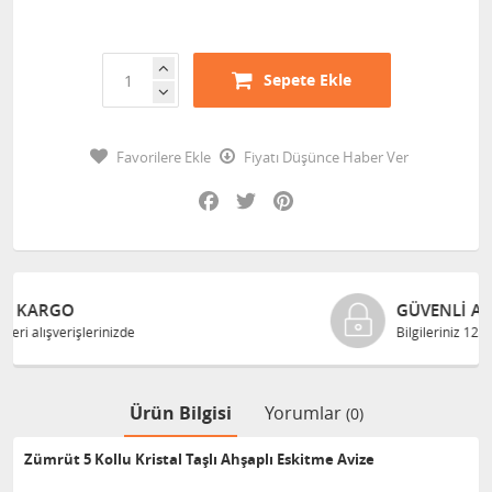
Sepete Ekle
Favorilere Ekle
Fiyatı Düşünce Haber Ver
Facebook
Twitter
Pinterest
GÜVENLI ALIŞVERIŞ
Bilgileriniz 128 Bit SSL ile güvende
Ürün Bilgisi
Yorumlar
(0)
Zümrüt 5 Kollu Kristal Taşlı Ahşaplı Eskitme Avize