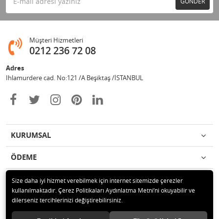
GÖNDER
Müşteri Hizmetleri
0212 236 72 08
Adres
Ihlamurdere cad. No:121 /A Beşiktaş /İSTANBUL
KURUMSAL
ÖDEME
İLETİŞİM
Size daha iyi hizmet verebilmek için internet sitemizde çerezler
kullanılmaktadır. Çerez Politikaları Aydınlatma Metni’ni okuyabilir ve
dilerseniz tercihlerinizi değiştirebilirsiniz.
© 2020 Avize Marketim Tüm hakları saklıdır.