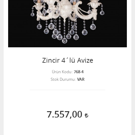
Zincir 4´lü Avize
Ürün Kodu
768-4
Stok Durumu
VAR
7.557,00