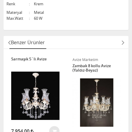
Renk
:
Krem
Materyal
:
Metal
Max.Watt
:
60 W
Benzer Ürünler
Sarmaşık 5´li Avize
Avize Marketim
Zambak 8 kollu Avize
(Yaldız-Beyaz)
7.954,00