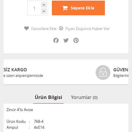
Sepete Ekle
Favorilere Ekle
Fiyatı Düşünce Haber Ver
Facebook
Twitter
Pinterest
GÜVENLI ALIŞVERIŞ
Bilgileriniz 128 Bit SSL ile güvende
Ürün Bilgisi
Yorumlar
(0)
Zincir 4'lü Avize
Ürün Kodu
:
768-4
Ampul
:
4xE14