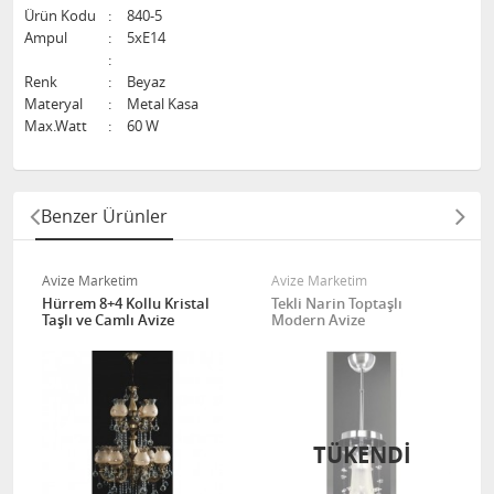
Ürün Kodu
:
840-5
Ampul
:
5xE14
:
Renk
:
Beyaz
Materyal
:
Metal Kasa
Max.Watt
:
60 W
Benzer Ürünler
Avize Marketim
Avize Marketim
Hürrem 8+4 Kollu Kristal
Tekli Narin Toptaşlı
Taşlı ve Camlı Avize
Modern Avize
TÜKENDİ