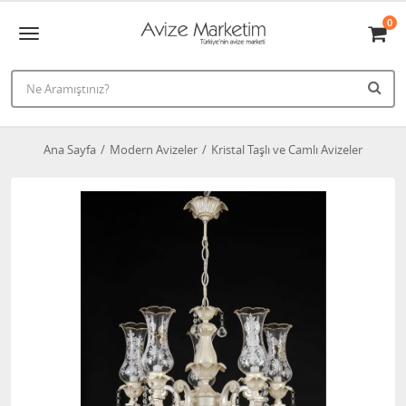
0
Ana Sayfa
Modern Avizeler
Kristal Taşlı ve Camlı Avizeler