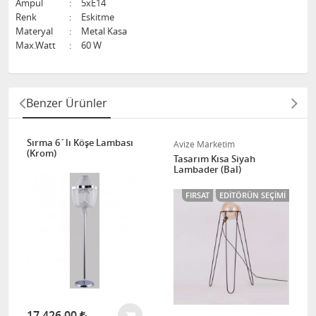
Ampul
:
5xE14
Renk
:
Eskitme
Materyal
:
Metal Kasa
Max.Watt
:
60 W
Benzer Ürünler
Sırma 6´lı Köşe Lambası
Avize Marketim
(Krom)
Tasarım Kısa Siyah
Lambader (Bal)
FIRSAT
EDITÖRÜN SEÇIMI
17.426,00