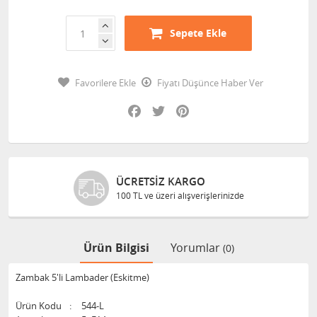
Sepete Ekle
Favorilere Ekle
Fiyatı Düşünce Haber Ver
Facebook
Twitter
Pinterest
ÜCRETSIZ KARGO
100 TL ve üzeri alışverişlerinizde
Ürün Bilgisi
Yorumlar
(0)
Zambak 5'li Lambader (Eskitme)
Ürün Kodu
:
544-L