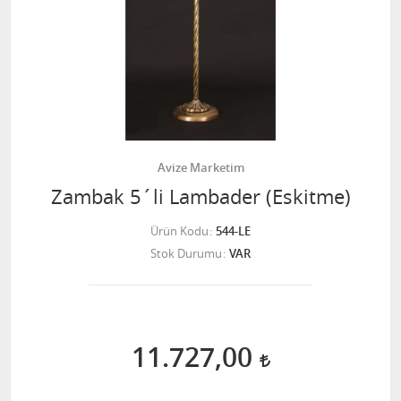
Avize Marketim
Zambak 5´li Lambader (Eskitme)
Ürün Kodu
544-LE
Stok Durumu
VAR
11.727,00