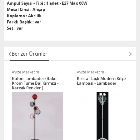
Ampul Sayısı - Tipi : 1 adet - E27 Max 60W
Metal Cinsi : Ahşap
Kaplama : Akrilik
Farklı Başlık : var
Set : var
Benzer Ürünler
Avize Marketim
Avize Marketim
Balon Lambader (Bakır
Kristal Taşlı Modern Köşe
Krom Füme Bal Kırmızı -
Lambası - Lambader
Karışık Renkler )