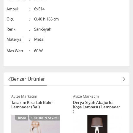
Ampul
:
6xE14
Ölçü
:
Q:40 h:165 cm
Renk
:
Sarı-Siyah
Materyal
:
Metal
Max.Watt
:
60 W
Benzer Ürünler
Avize Marketim
Avize Marketim
Tasarım Kısa Lak Bakır
Derya Siyah Abajurlu
Lambader (Bal)
Köşe Lambası ( Lambader
)
FIRSAT
EDITÖRÜN SEÇIMI