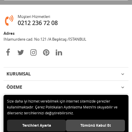
Müşteri Hizmetleri
0212 236 72 08
Adres
Ihlamurdere cad. No:121 /A Beşiktaş /İSTANBUL
KURUMSAL
ÖDEME
İLETİŞİM
Size daha iyi hizmet verebilmek için internet sitemizde çerezler
kullanılmaktadır. Çerez Politikaları Aydınlatma Metni’ni okuyabilir ve
dilerseniz tercihlerinizi değiştirebilirsiniz.
© 2020 Avize Marketim Tüm hakları saklıdır.
Tercihleri Ayarla
Tümünü Kabul Et