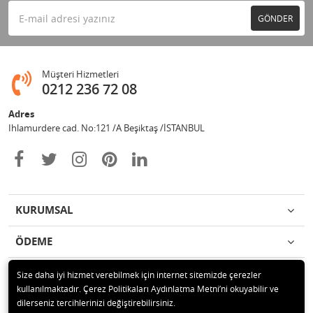
GÖNDER
Müşteri Hizmetleri
0212 236 72 08
Adres
Ihlamurdere cad. No:121 /A Beşiktaş /İSTANBUL
KURUMSAL
ÖDEME
İLETİŞİM
Size daha iyi hizmet verebilmek için internet sitemizde çerezler
kullanılmaktadır. Çerez Politikaları Aydınlatma Metni’ni okuyabilir ve
dilerseniz tercihlerinizi değiştirebilirsiniz.
© 2020 Avize Marketim Tüm hakları saklıdır.