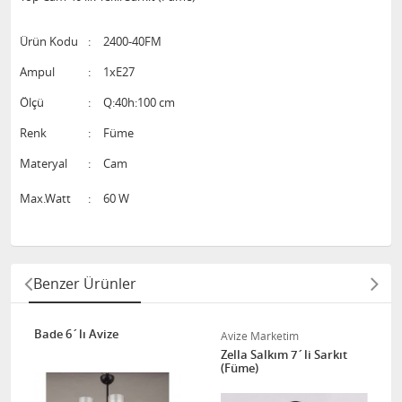
Ürün Kodu
:
2400-40FM
Ampul
:
1xE27
Ölçü
:
Q:40h:100 cm
Renk
:
Füme
Materyal
:
Cam
Max.Watt
:
60 W
Benzer Ürünler
Bade 6´lı Avize
Avize Marketim
Zella Salkım 7´li Sarkıt
(Füme)