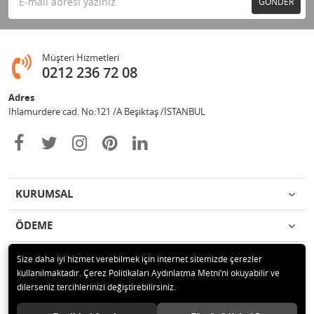
GÖNDER
Müşteri Hizmetleri
0212 236 72 08
Adres
Ihlamurdere cad. No:121 /A Beşiktaş /İSTANBUL
KURUMSAL
ÖDEME
İLETİŞİM
Size daha iyi hizmet verebilmek için internet sitemizde çerezler
kullanılmaktadır. Çerez Politikaları Aydınlatma Metni’ni okuyabilir ve
dilerseniz tercihlerinizi değiştirebilirsiniz.
© 2020 Avize Marketim Tüm hakları saklıdır.