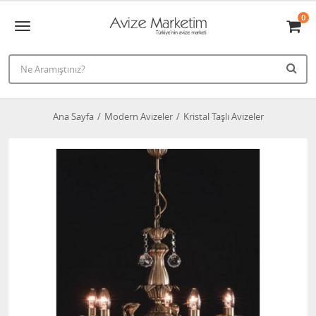
0
Ana Sayfa
Modern Avizeler
Kristal Taşlı Avizeler