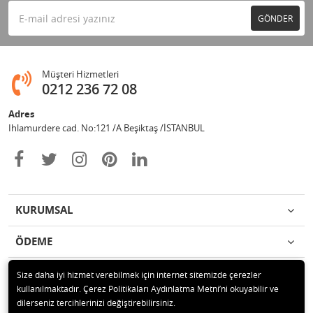
GÖNDER
Müşteri Hizmetleri
0212 236 72 08
Adres
Ihlamurdere cad. No:121 /A Beşiktaş /İSTANBUL
KURUMSAL
ÖDEME
İLETİŞİM
Size daha iyi hizmet verebilmek için internet sitemizde çerezler
kullanılmaktadır. Çerez Politikaları Aydınlatma Metni’ni okuyabilir ve
dilerseniz tercihlerinizi değiştirebilirsiniz.
© 2020 Avize Marketim Tüm hakları saklıdır.