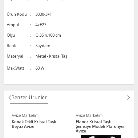
Ürün Kodu
:
3030-3+1
Ampul
:
4xE27
Ölçü
:
Q:35 h:100 cm
Renk
:
Saydam
Materyal
:
Metal - Kristal Taş
Max.Watt
:
60 W
Benzer Ürünler
Avize Marketim
Avize Marketim
Konak Tekli Kristal Taşlı
Elanor Kristal Taşlı
Beyaz Avize
Şemsiye Modeli Plafonyer
Avize