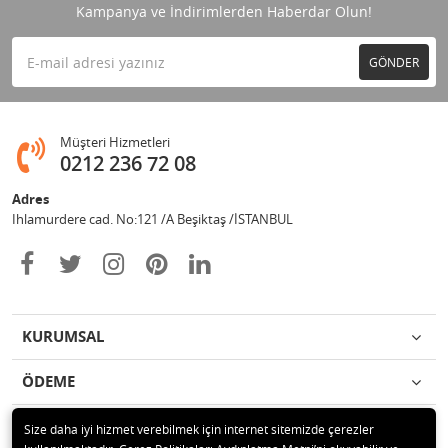
Kampanya ve İndirimlerden Haberdar Olun!
GÖNDER
Müşteri Hizmetleri
0212 236 72 08
Adres
Ihlamurdere cad. No:121 /A Beşiktaş /İSTANBUL
KURUMSAL
ÖDEME
İLETİŞİM
Size daha iyi hizmet verebilmek için internet sitemizde çerezler