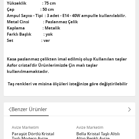
Yükseklik : 75 cm
Çap : 50 cm
Ampul Sayısı - Tipi : 3 adet - E14 - 40W ampulle kullanılabilir.
Metal Cinsi : Paslanmaz Çelik
Kaplama : Metalik
Farklı Başlık : yok
Set : var
Kasa paslanmaz çelikten imal edilmiş olup Kullanılan taşlar
Asfor cristal'dir Ürünlerimizde Çin malı taşlar
kullanılmamaktadır.
Taş renkleri ve misina ölçüleri isteğinize göre değiştirilebilir
Benzer Ürünler
Avize Marketim
Avize Marketim
Paraşüt Dörtlü Kristal
Bella Kristal Taşlı Altılı
Taşlı Modern Avize
Altın Renkli Avize