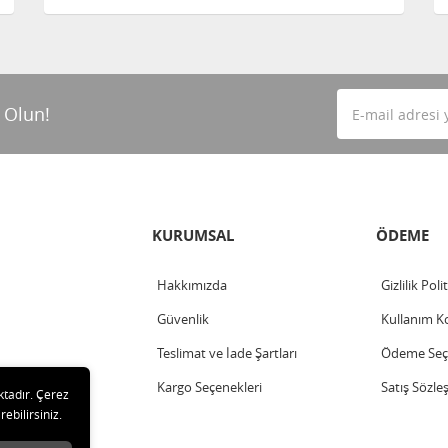
 Olun!
KURUMSAL
ÖDEME
Hakkımızda
Gizlilik Poli
Güvenlik
Kullanım Ko
Teslimat ve İade Şartları
Ödeme Seçe
Kargo Seçenekleri
Satış Sözle
ktadır. Çerez
rebilirsiniz.