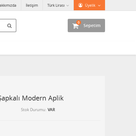
akkımızda
İletişim
Türk Lirası
Üyelik
0
Sepetim
 Şapkalı Modern Aplik
Stok Durumu
VAR