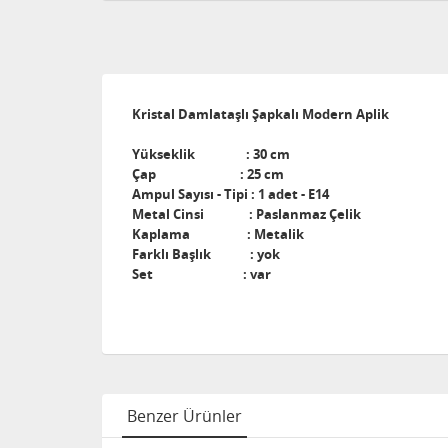
Kristal Damlataşlı Şapkalı Modern Aplik
Yükseklik : 30 cm
Çap : 25 cm
Ampul Sayısı - Tipi : 1 adet - E14
Metal Cinsi : Paslanmaz Çelik
Kaplama : Metalik
Farklı Başlık : yok
Set : var
Benzer Ürünler