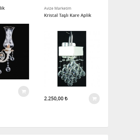
lik
Avize Marketim
Avize Marketi
Kristal Taşlı Kare Aplik
Zambak Tekli
Aplik ( Yaldı
TÜ
2.250,00
TÜKENDİ