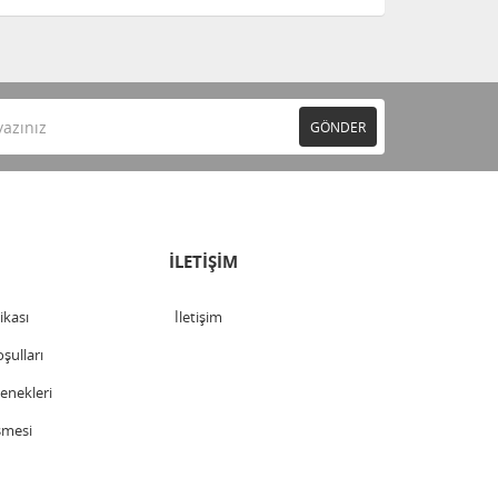
GÖNDER
İLETİŞİM
tikası
İletişim
şulları
nekleri
şmesi