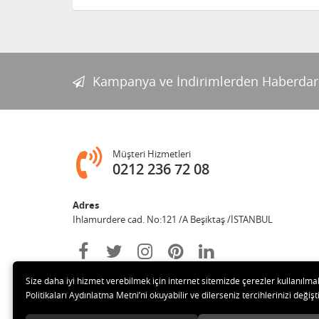
Kampanya ve İndirimlerden Haberdar
Müşteri Hizmetleri
0212 236 72 08
Adres
Ihlamurdere cad. No:121 /A Beşiktaş /İSTANBUL
Size daha iyi hizmet verebilmek için internet sitemizde çerezler kullanılma
Politikaları Aydınlatma Metni’ni okuyabilir ve dilerseniz tercihlerinizi değişti