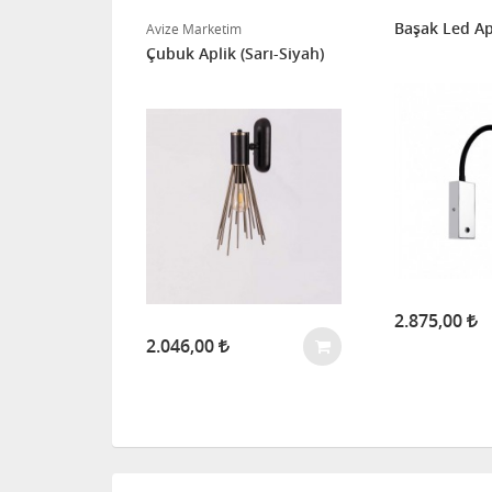
Boy Ledli
Başak Led Apl
Avize Marketim
Çubuk Aplik (Sarı-Siyah)
2.875,00
2.046,00