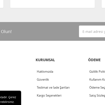
 Olun!
KURUMSAL
ÖDEME
Hakkımızda
Gizlilik Poli
Güvenlik
Kullanım Ko
Teslimat ve İade Şartları
Ödeme Seçe
Kargo Seçenekleri
Satış Sözle
ktadır. Çerez
rebilirsiniz.