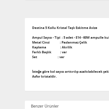
Destina 5 Kollu Kristal Taşlı Eskitme Avize
Ampul Sayısı - Tipi : 5 adet - E14 - 60W ampulle kul
Metal Cinsi : Paslanmaz Çelik
Kaplama : Akrilik
Farklı Başlık : var
Set : var
İsteğe göre kol sayısı arttırılıp azaltılabilecek ş
Asfor kristaldir.
Benzer Ürünler