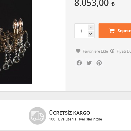
8.053,00
Sepete
Favorilere Ekle
Fiyatı 
Facebook
Twitter
Pinterest
ÜCRETSIZ KARGO
100 TL ve üzeri alışverişlerinizde