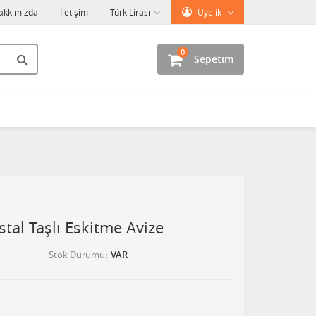
akkımızda
İletişim
Türk Lirası
Üyelik
0
Sepetim
stal Taşlı Eskitme Avize
Stok Durumu
VAR