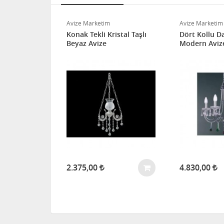
Avize Marketim
Avize Marketim
 Modern Avize
Konak Tekli Kristal Taşlı
Dört Kollu D
Beyaz Avize
Modern Aviz
2.375,00
4.830,00