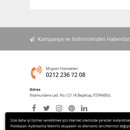
Kampanya ve İndirimlerden Haberdar
Müşteri Hizmetleri
0212 236 72 08
Adres
Ihlamurdere cad. No:121 /A Beşiktaş /İSTANBUL
Size daha iyi hizmet verebilmek için internet sitemizde çerezler kullanılma
Politikaları Aydınlatma Metni’ni okuyabilir ve dilerseniz tercihlerinizi değişti