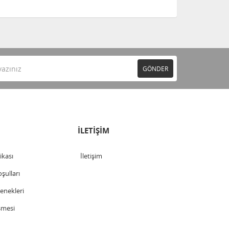
GÖNDER
İLETİŞİM
tikası
İletişim
şulları
nekleri
şmesi