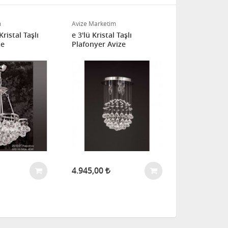
m
Avize Marketim
Avize Marketi
Kristal Taşlı
e 3'lü Kristal Taşlı
Yağmur Dört
ze
Plafonyer Avize
Taşlı Plafon
4.945,00
2.799,00