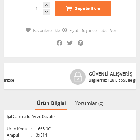
Sepete Ekle
Favorilere Ekle
Fiyatı Düşünce Haber Ver
Facebook
Twitter
Pinterest
GÜVENLI ALIŞVERIŞ
Bilgileriniz 128 Bit SSL ile güvende
Ürün Bilgisi
Yorumlar
(0)
Işıl Camlı 3'lü Avize (Siyah)
Ürün Kodu
:
1665-3C
Ampul
:
3xE14