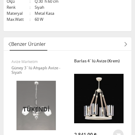
Ölçü
:
Q:30 h:60 cm
Renk
:
Siyah
Materyal
:
Metal Kasa
Max.Watt
:
60 W
Benzer Ürünler
Barlas 4´lü Avize (Krem)
Avize Marketim
Güney 3´lü Ahşaplı Avize -
Siyah
TÜKENDİ
2.841,00