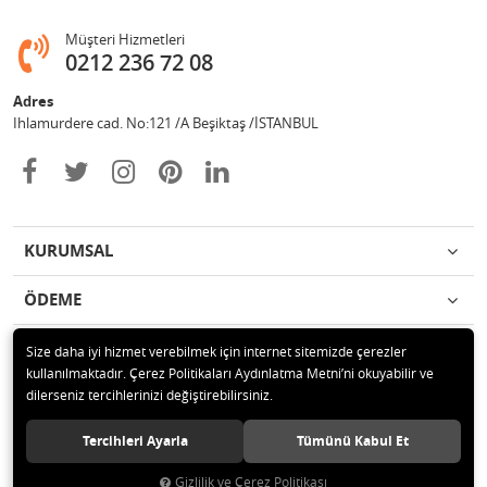
Müşteri Hizmetleri
0212 236 72 08
Adres
Ihlamurdere cad. No:121 /A Beşiktaş /İSTANBUL
KURUMSAL
ÖDEME
İLETİŞİM
Size daha iyi hizmet verebilmek için internet sitemizde çerezler
kullanılmaktadır. Çerez Politikaları Aydınlatma Metni’ni okuyabilir ve
dilerseniz tercihlerinizi değiştirebilirsiniz.
© 2020 Avize Marketim Tüm hakları saklıdır.
Tercihleri Ayarla
Tümünü Kabul Et
Gizlilik ve Çerez Politikası