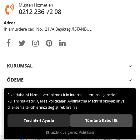
Müşteri Hizmetleri
0212 236 72 08
Adres
Ihlamurdere cad. No:121 /A Beşiktaş /İSTANBUL
KURUMSAL
ÖDEME
İLETİŞİM
Size daha iyi hizmet verebilmek için internet sitemizde çerezler
kullanılmaktadır. Çerez Politikaları Aydınlatma Metni’ni okuyabilir ve
dilerseniz tercihlerinizi değiştirebilirsiniz.
© 2020 Avize Marketim Tüm hakları saklıdır.
Tercihleri Ayarla
Tümünü Kabul Et
Gizlilik ve Çerez Politikası
®
Hipotenüs
Yeni Nesil E-Ticaret Sistemleri ile Hazırlanmıştır.