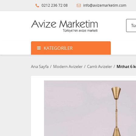
0212 236 72 08
info@avizemarketim.com
KATEGORILER
Ana Sayfa
Modern Avizeler
Camlı Avizeler
Mithat 6 k