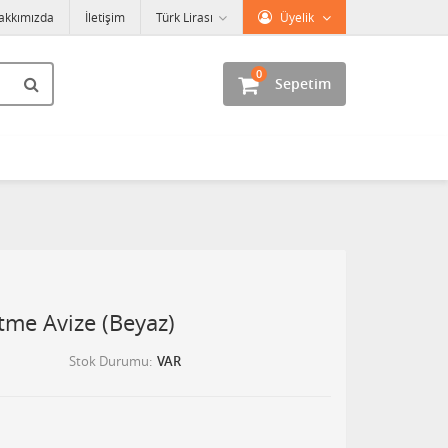
akkımızda
İletişim
Türk Lirası
Üyelik
0
Sepetim
itme Avize (Beyaz)
Stok Durumu
VAR