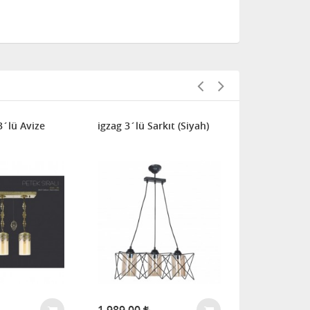
3´lü Avize
igzag 3´lü Sarkıt (Siyah)
Avize Marketi
Nilüfer 3+1
(Bal)