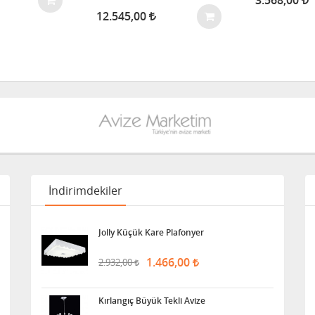
3.568,00
12.545,00
İndirimdekiler
Jolly Küçük Kare Plafonyer
1.466,00
2.932,00
Kırlangıç Büyük Tekli Avize