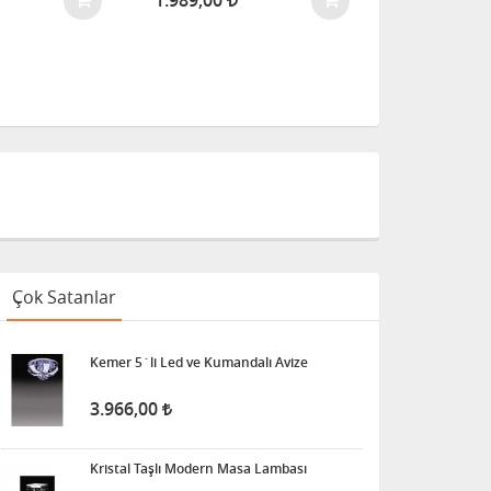
1.989,00
6.454,00
Çok Satanlar
Kemer 5´li Led ve Kumandalı Avize
3.966,00
Kristal Taşlı Modern Masa Lambası