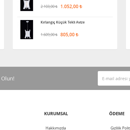
1.052,00
2.103,00
Kırlangıç Küçük Tekli Avize
805,00
1.609,00
 Olun!
KURUMSAL
ÖDEME
Hakkımızda
Gizlilik Poli