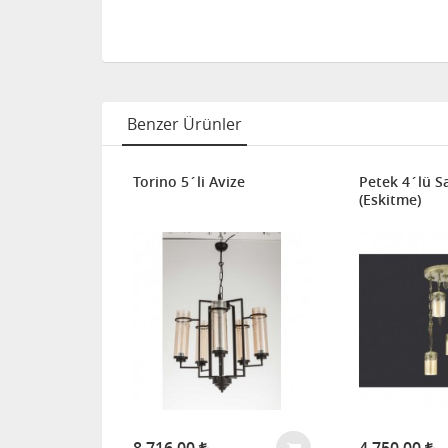
Benzer Ürünler
Torino 5´li Avize
Petek 4´lü Sa
(Eskitme)
ekli Sarkıt