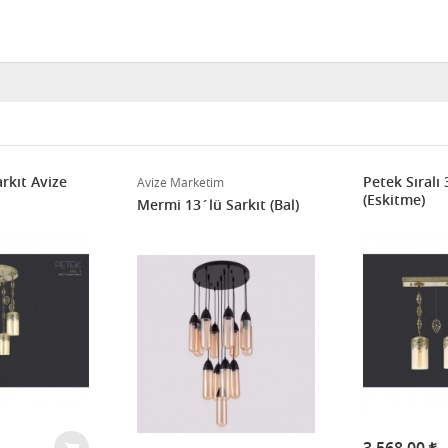
rkıt Avize
Petek Sıralı 
Avize Marketim
(Eskitme)
Mermi 13´lü Sarkıt (Bal)