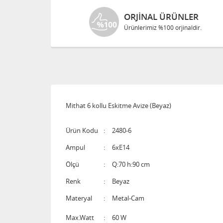
ORJINAL ÜRÜNLER
Ürünlerimiz %100 orjinaldir.
Mithat 6 kollu Eskitme Avize (Beyaz)
Ürün Kodu
:
2480-6
Ampul
:
6xE14
Ölçü
:
Q:70 h:90 cm
Renk
:
Beyaz
Materyal
:
Metal-Cam
Max.Watt
:
60 W