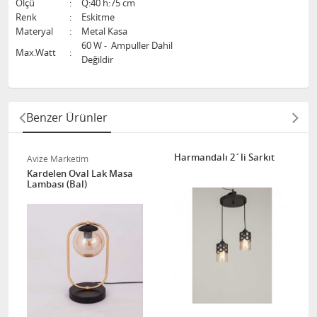
Ölçü
:
Q:40 h:75 cm
Renk
:
Eskitme
Materyal
:
Metal Kasa
60 W - Ampuller Dahil
Max.Watt
:
Değildir
Benzer Ürünler
Harmandalı 2´li Sarkıt
Avize Marketim
Kardelen Oval Lak Masa
Lambası (Bal)