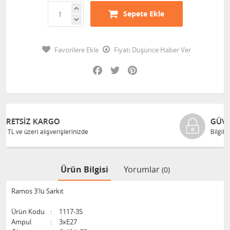
Sepete Ekle
Favorilere Ekle
Fiyatı Düşünce Haber Ver
Facebook
Twitter
Pinterest
GÜVENLI ALIŞVERIŞ
Bilgileriniz 128 Bit SSL ile güvende
Ürün Bilgisi
Yorumlar
(0)
Ramos 3'lü Sarkıt
Ürün Kodu
:
1117-3S
Ampul
:
3xE27