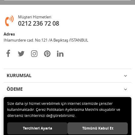
Müşteri Hizmetleri
0212 236 72 08
Adres
Ihlamurdere cad. No:121 /A Beşiktaş /İSTANBUL
KURUMSAL
ÖDEME
İLETİŞİM
Size daha iyi hizmet verebilmek için internet sitemizde çerezler
kullanılmaktadır. Çerez Politikaları Aydınlatma Metni’ni okuyabilir ve
dilerseniz tercihlerinizi değiştirebilirsiniz.
© 2020 Avize Marketim Tüm hakları saklıdır.
Tercihleri Ayarla
Tümünü Kabul Et