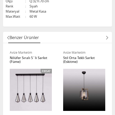
Ölçü
:
Q:32 h:70 cm
Renk
:
Siyah
Materyal
:
Metal Kasa
Max.Watt
:
60 W
Benzer Ürünler
Avize Marketim
Avize Marketim
Nilüfer Sıralı 5´li Sarkıt
Stil Orta Tekli Sarkıt
(Füme)
(Eskitme)
FIRSAT