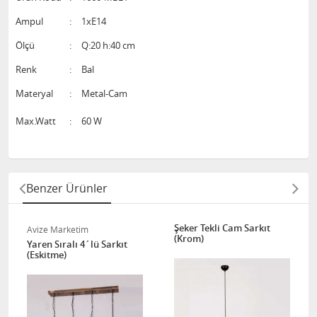
Ampul
:
1xE14
Ölçü
:
Q:20 h:40 cm
Renk
:
Bal
Materyal
:
Metal-Cam
Max.Watt
:
60 W
Benzer Ürünler
Şeker Tekli Cam Sarkıt
Avize Marketim
(Krom)
Yaren Sıralı 4´lü Sarkıt
(Eskitme)