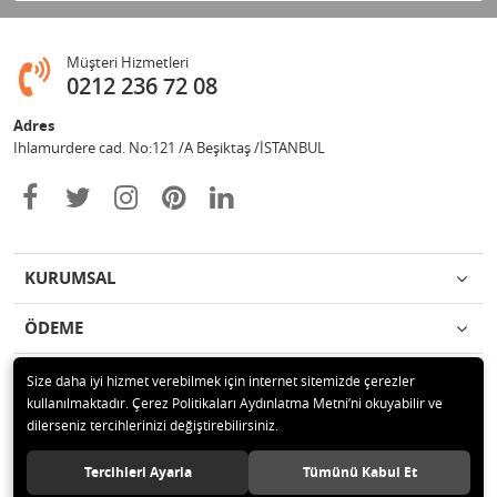
Müşteri Hizmetleri
0212 236 72 08
Adres
Ihlamurdere cad. No:121 /A Beşiktaş /İSTANBUL
KURUMSAL
ÖDEME
İLETİŞİM
Size daha iyi hizmet verebilmek için internet sitemizde çerezler
kullanılmaktadır. Çerez Politikaları Aydınlatma Metni’ni okuyabilir ve
dilerseniz tercihlerinizi değiştirebilirsiniz.
© 2020 Avize Marketim Tüm hakları saklıdır.
Tercihleri Ayarla
Tümünü Kabul Et