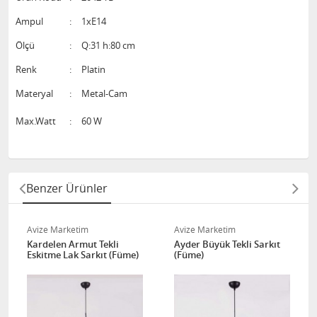
Ampul
:
1xE14
Ölçü
:
Q:31 h:80 cm
Renk
:
Platin
Materyal
:
Metal-Cam
Max.Watt
:
60 W
Benzer Ürünler
Avize Marketim
Avize Marketim
Kardelen Armut Tekli
Ayder Büyük Tekli Sarkıt
Eskitme Lak Sarkıt (Füme)
(Füme)