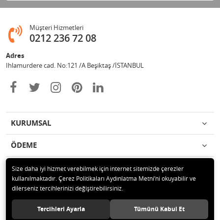
Müşteri Hizmetleri
0212 236 72 08
Adres
Ihlamurdere cad. No:121 /A Beşiktaş /İSTANBUL
KURUMSAL
ÖDEME
İLETİŞİM
Size daha iyi hizmet verebilmek için internet sitemizde çerezler
kullanılmaktadır. Çerez Politikaları Aydınlatma Metni’ni okuyabilir ve
dilerseniz tercihlerinizi değiştirebilirsiniz.
© 2020 Avize Marketim Tüm hakları saklıdır.
Tercihleri Ayarla
Tümünü Kabul Et